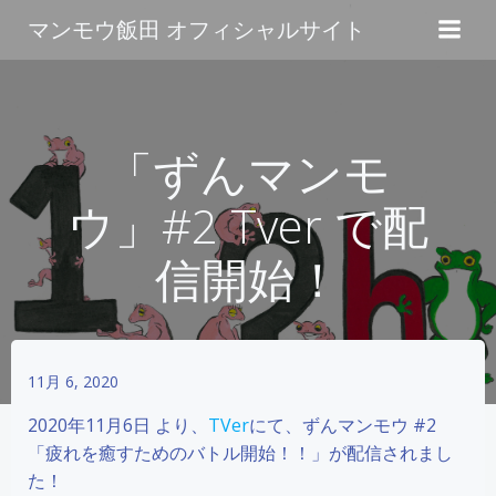
コ
マンモウ飯田 オフィシャルサイト
ン
テ
ン
ツ
へ
「ずんマンモ
ス
キ
ウ」#2 Tver で配
ッ
プ
信開始！
11月 6, 2020
2020年11月6日 より、
TVer
にて、ずんマンモウ #2
「疲れを癒すためのバトル開始！！」が配信されまし
た！