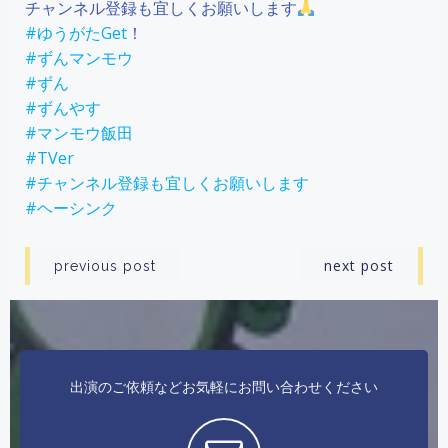
チャンネル登録も宜しくお願いします
#ゆうがたGet
！
#ずんマンモウ
#ずん
#ずんやす
#マンモウ飯田
#TVer
#チャンネル登録も宜しくお願いします
#ヘーシンク
投
投
next post
previous post
稿
稿
ナ
ナ
出演のご依頼などお気軽にお問い合わせください
ビ
ビ