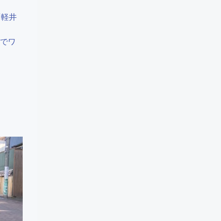
「軽井
た湖でワ