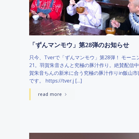
「ずんマンモウ」第28弾のお知らせ
只今、Tverで「ずんマンモウ」第28弾！ モーニ
21。羽賀朱音さんと究極の豚汁作り。絶賛配信中
賀朱音ちんの新米に合う究極の豚汁作りin飯山市(
です。 https://tver.j […]
read more