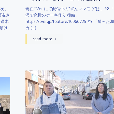
西友」
現在TVer にて配信中の”ずんマンモウ”は、#8 
西友さ
沢で究極のケーキ作り 後編」
毎週木
https://tver.jp/feature/f0066725 #9 「凍っ
頂け
カ […]
read more