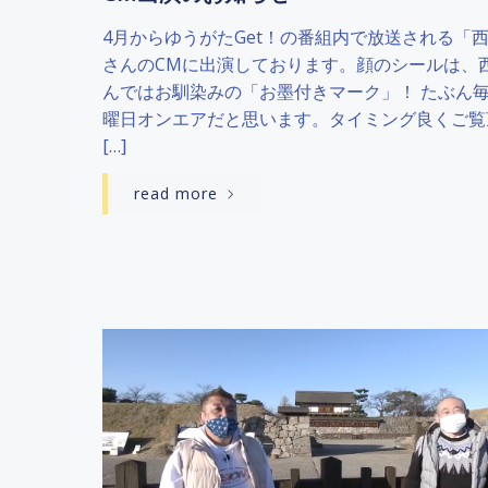
4月からゆうがたGet！の番組内で放送される「
さんのCMに出演しております。顔のシールは、
んではお馴染みの「お墨付きマーク」！ たぶん
曜日オンエアだと思います。タイミング良くご覧
[…]
read more