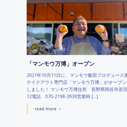
「マンモウ万博」オープン
2021年10月11日に、マンモウ飯田プロデュース
テイクアウト専門店「マンモウ万博」がオープン
しました！ マンモウ万博住所 長野県岡谷市若宮2
12電話 070-2198-3939営業時 […]
read more