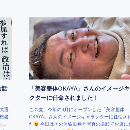
お話
「美容整体OKAYA」さんのイメージ
クターに任命されました！
欠選
この度、今年の3月にオープンした「美容整体
権者
OKAYA」さんのイメージキャラクターに任命さ
す。
た
今日はその体験動画と写真の撮影でお店に