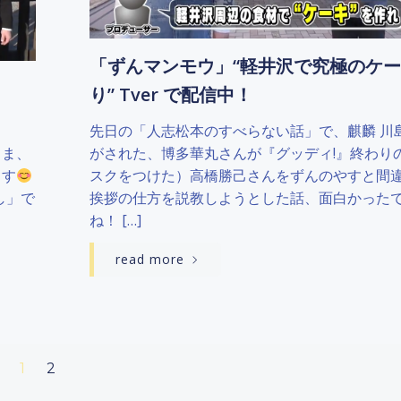
「ずんマンモウ」“軽井沢で究極のケ
り” Tver で配信中！
！
先日の「人志松本のすべらない話」で、麒麟 川
さま、
がされた、博多華丸さんが『グッディ!』終わり
ます
スクをつけた）高橋勝己さんをずんのやすと間
し」で
挨拶の仕方を説教しようとした話、面白かった
ね！ […]
read more
Page
Page
1
2