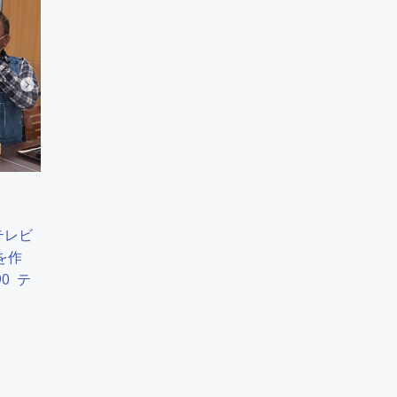
テレビ
を作
90 テ