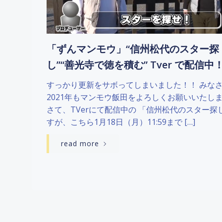
「ずんマンモウ」“信州松代のスター探
し”“善光寺で徳を積む” Tver で配信中
すっかり更新をサボってしまいました！！ みな
2021年もマンモウ飯田をよろしくお願いいたし
さて、TVerにて配信中の 「信州松代のスター探
すが、こちら1月18日（月）11:59まで […]
read more
Posts