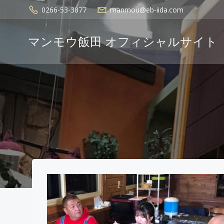
コ
0266-53-3877
manmou@eb-iida.com
ン
テ
マンモウ飯田 オフィシャルサイト
ン
ツ
へ
ス
キ
ッ
プ