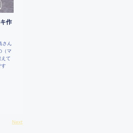
ーキ作
島さん
の（マ
違えて
です
Posts
Next