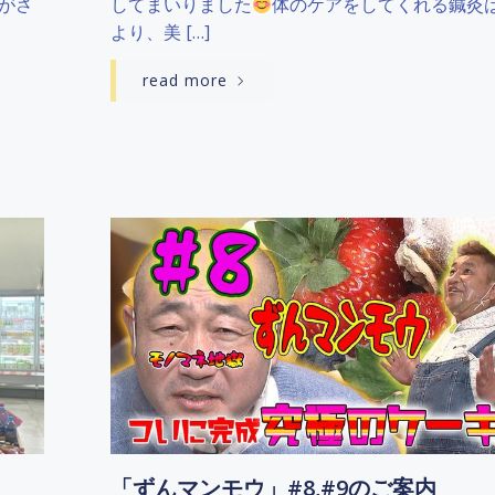
がさ
してまいりました
体のケアをしてくれる鍼灸
より、美 […]
read more
「ずんマンモウ」#8,#9のご案内