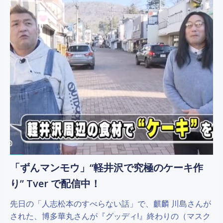
「ずんマンモウ」“軽井沢で究極のケーキ作
り” Tver で配信中！
先日の「人志松本のすべらない話」で、麒麟 川島さんが
された、博多華丸さんが『グッディ!』終わりの（マスク