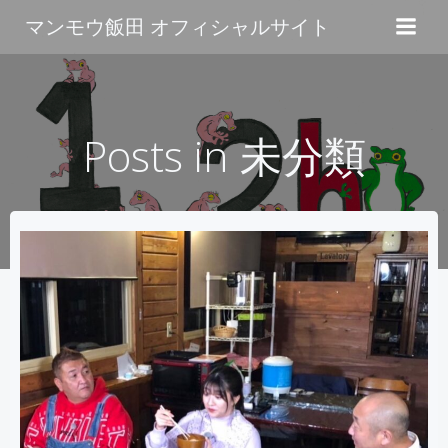
コ
マンモウ飯田 オフィシャルサイト
ン
テ
ン
ツ
へ
Posts in 未分類
ス
キ
ッ
プ