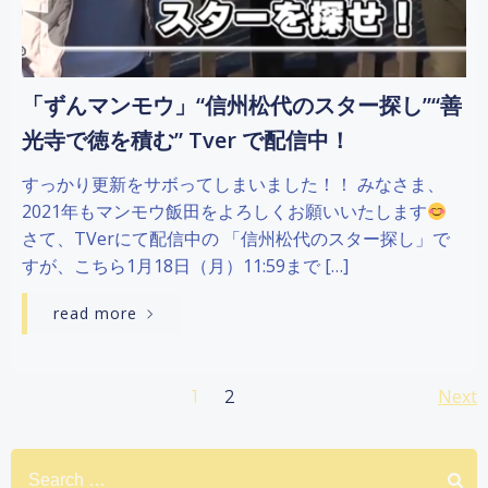
「ずんマンモウ」“信州松代のスター探し”“善
光寺で徳を積む” Tver で配信中！
すっかり更新をサボってしまいました！！ みなさま、
2021年もマンモウ飯田をよろしくお願いいたします
さて、TVerにて配信中の 「信州松代のスター探し」で
すが、こちら1月18日（月）11:59まで […]
read more
Posts
Po
Page
Next
Page
1
2
navigation
na
Search