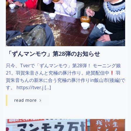
「ずんマンモウ」第28弾のお知らせ
只今、Tverで「ずんマンモウ」第28弾！ モーニング娘
21。羽賀朱音さんと究極の豚汁作り。絶賛配信中
羽
賀朱音ちんの新米に合う究極の豚汁作りin飯山市(後編)で
す。 https://tver.j […]
read more