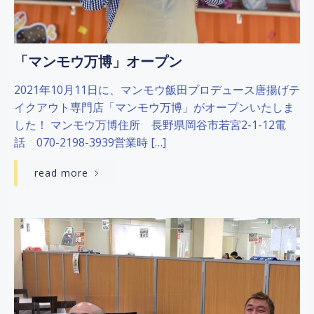
「マンモウ万博」オープン
2021年10月11日に、マンモウ飯田プロデュース唐揚げテ
イクアウト専門店「マンモウ万博」がオープンいたしま
した！ マンモウ万博住所 長野県岡谷市若宮2-1-12電
話 070-2198-3939営業時 […]
read more